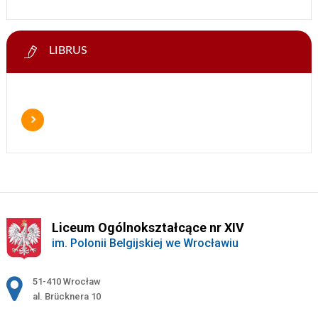
LIBRUS
Liceum Ogólnokształcące nr XIV
im. Polonii Belgijskiej we Wrocławiu
Adres pocztowy:
51-410 Wrocław
al. Brücknera 10