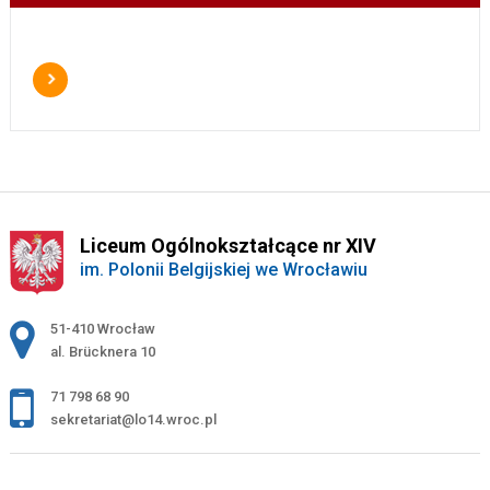
Liceum Ogólnokształcące nr XIV
im. Polonii Belgijskiej we Wrocławiu
Adres pocztowy:
51-410 Wrocław
al. Brücknera 10
71 798 68 90
sekretariat@lo14.wroc.pl