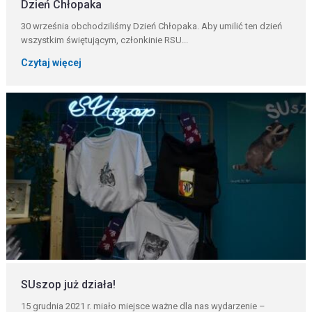
Dzień Chłopaka
30 września obchodziliśmy Dzień Chłopaka. Aby umilić ten dzień
wszystkim świętującym, członkinie RSU...
Czytaj więcej
SUszop już działa!
15 grudnia 2021 r. miało miejsce ważne dla nas wydarzenie –