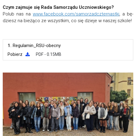
Czym zaj­muje się Rada Samorządu Uczniowskiego?
Polub nas na
www.facebook.com/samorzadczternastki
, a bę­
dziesz na bie­żąco ze wszyst­kim, co się dzieje w na­szej szkole!
1.
Regulamin_RSU-obecny
Pobierz
PDF - 0.15MB