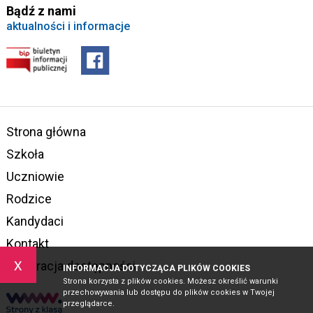
Bądź z nami
aktualności i informacje
Strona główna
Szkoła
Uczniowie
Rodzice
Kandydaci
Kontakt
x
Deklaracja dostępności
INFORMACJA DOTYCZĄCA PLIKÓW COOKIES
Strona korzysta z plików cookies. Możesz określić warunki
przechowywania lub dostępu do plików cookies w Twojej
przeglądarce.