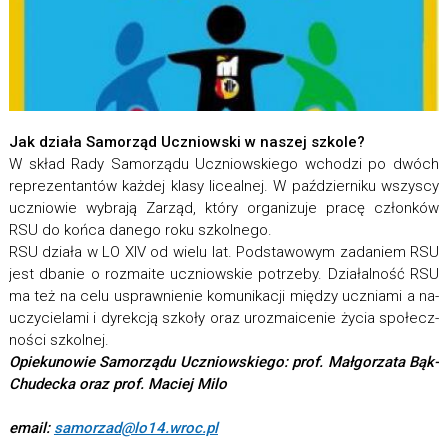
Jak działa Sa­mo­rząd Uczniow­ski w na­szej szkole?
W skład Rady Samorządu Uczniowskiego wcho­dzi po dwóch
re­pre­zen­tan­tów każ­dej klasy li­ce­al­nej. W październiku wszyscy
uczniowie wybrają Zarząd, który or­ga­ni­zuje pracę człon­ków
RSU do końca danego roku szkol­nego.
RSU działa w LO XIV od wielu lat. Podstawowym za­da­niem RSU
jest dba­nie o roz­ma­ite uczniow­skie po­trzeby. Działalność RSU
ma też na celu uspraw­nie­nie ko­mu­ni­ka­cji mię­dzy uczniami a na­
uczy­cie­lami i dy­rek­cją szkoły oraz uroz­ma­ice­nie ży­cia spo­łecz­
no­ści szkolnej.
Opiekunowie Samorządu Uczniowskiego: prof. Małgorzata Bąk-
Chudecka oraz prof. Maciej Milo
email:
samorzad@lo14.wroc.pl