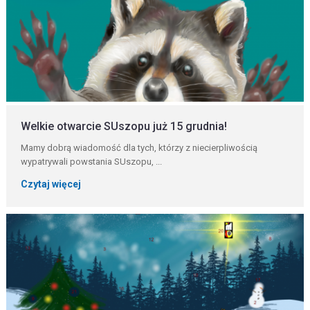
Welkie otwarcie SUszopu już 15 grudnia!
Mamy dobrą wiadomość dla tych, którzy z niecierpliwością
wypatrywali powstania SUszopu, ...
Czytaj więcej