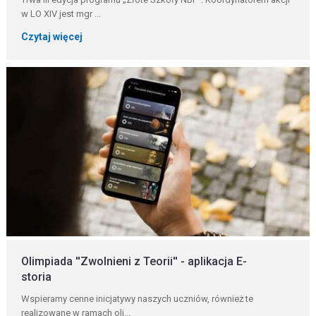
w LO XIV jest mgr ...
Czytaj więcej
Olimpiada ''Zwolnieni z Teorii'' - aplikacja E-
storia
Wspieramy cenne inicjatywy naszych uczniów, również te
realizowane w ramach oli...