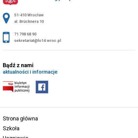
Adres pocztowy:
51-410 Wrocław
al. Brücknera 10
71 798 68 90
sekretariat@lo14.wroc.pl
Bądź z nami
aktualności i informacje
Strona główna
Szkoła