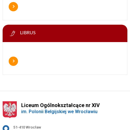
LIBRUS
Liceum Ogólnokształcące nr XIV
im. Polonii Belgijskiej we Wrocławiu
Adres pocztowy:
51-410 Wrocław