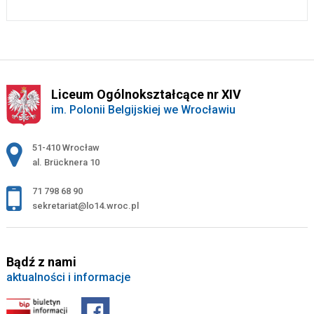
Liceum Ogólnokształcące nr XIV
im. Polonii Belgijskiej we Wrocławiu
Adres pocztowy:
51-410 Wrocław
al. Brücknera 10
71 798 68 90
sekretariat@lo14.wroc.pl
Bądź z nami
aktualności i informacje