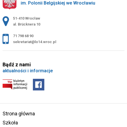
im. Polonii Belgijskiej we Wrocławiu
Adres pocztowy:
51-410 Wrocław
al. Brücknera 10
71 798 68 90
sekretariat@lo14.wroc.pl
Bądź z nami
aktualności i informacje
Strona główna
Szkoła