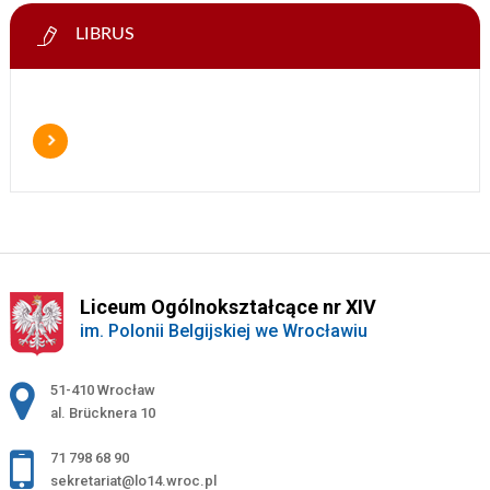
LIBRUS
Liceum Ogólnokształcące nr XIV
im. Polonii Belgijskiej we Wrocławiu
Adres pocztowy:
51-410 Wrocław
al. Brücknera 10
71 798 68 90
sekretariat@lo14.wroc.pl