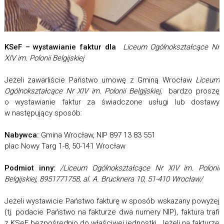
KSeF – wystawianie faktur dla
Liceum Ogólnokształcące Nr
XIV im. Polonii Belgijskiej
Jeżeli zawarliście Państwo umowę z Gminą Wrocław
Liceum
Ogólnokształcące Nr XIV im. Polonii Belgijskiej,
bardzo proszę
o wystawianie faktur za świadczone usługi lub dostawy
w następujący sposób:
Nabywca:
Gmina Wrocław, NIP 897 13 83 551
plac Nowy Targ 1-8, 50-141 Wrocław
Podmiot inny:
/Liceum Ogólnokształcące Nr XIV im. Polonii
Belgijskiej, 8951771758, al. A. Brucknera 10, 51-410 Wrocław/
Jeżeli wystawicie Państwo fakturę w sposób wskazany powyżej
(tj. podacie Państwo na fakturze dwa numery NIP), faktura trafi
z KSeF bezpośrednio do właściwej jednostki. Jeżeli na fakturze