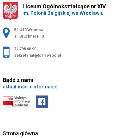
Liceum Ogólnokształcące nr XIV
im. Polonii Belgijskiej we Wrocławiu
Adres pocztowy:
51-410 Wrocław
al. Brücknera 10
71 798 68 90
sekretariat@lo14.wroc.pl
Bądź z nami
aktualności i informacje
Strona główna