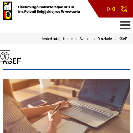
Jesteś tutaj:
Home
>
Szkoła
>
O szkole
>
KSeF ...
KSEF