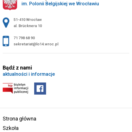
im. Polonii Belgijskiej we Wrocławiu
Adres pocztowy:
51-410 Wrocław
al. Brücknera 10
71 798 68 90
sekretariat@lo14.wroc.pl
Bądź z nami
aktualności i informacje
Strona główna
Szkoła