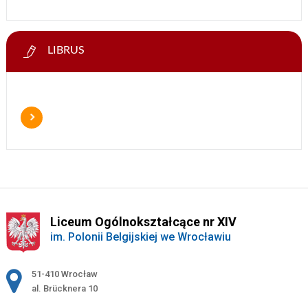
LIBRUS
Liceum Ogólnokształcące nr XIV
im. Polonii Belgijskiej we Wrocławiu
Adres pocztowy:
51-410 Wrocław
al. Brücknera 10