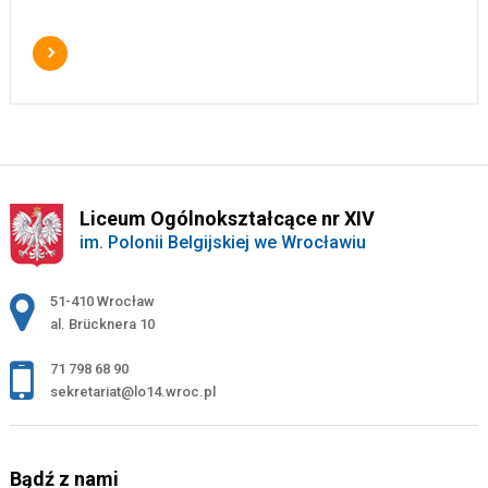
Liceum Ogólnokształcące nr XIV
im. Polonii Belgijskiej we Wrocławiu
Adres pocztowy:
51-410 Wrocław
al. Brücknera 10
71 798 68 90
sekretariat@lo14.wroc.pl
Bądź z nami