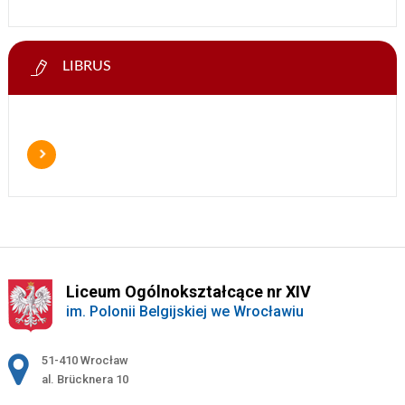
LIBRUS
Liceum Ogólnokształcące nr XIV
im. Polonii Belgijskiej we Wrocławiu
Adres pocztowy:
51-410 Wrocław
al. Brücknera 10