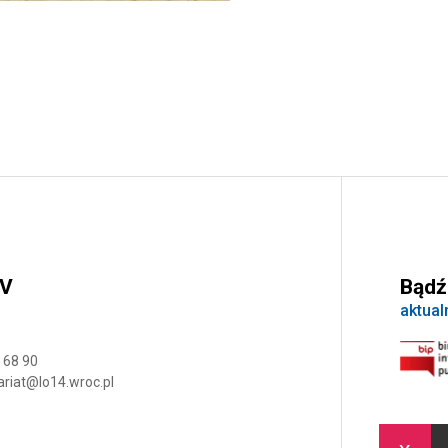
IV
Bądź
aktual
 68 90
ariat@lo14.wroc.pl