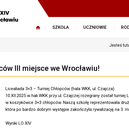
SZKOŁA
UCZNIOWIE
ROD
Jesteś tut
ców III miejsce we Wrocławiu!
Licealiada 3×3 – Turniej Chłopców (hala WKK, ul. Czajcza)
10.XII.2025 w hali WKK przy ul. Czajczej rozegrany został turniej L
w koszykówce 3×3 chłopców. Naszą szkołę reprezentowała druż
która po bardzo dobrym występie zakończyła rywalizację na 3. mi
Wyniki LO XIV