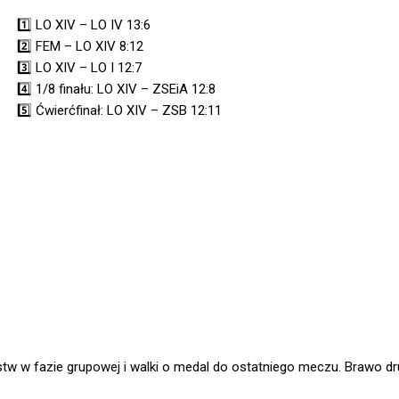
1️⃣ LO XIV – LO IV 13:6
2️⃣ FEM – LO XIV 8:12
3️⃣ LO XIV – LO I 12:7
4️⃣ 1/8 finału: LO XIV – ZSEiA 12:8
5️⃣ Ćwierćfinał: LO XIV – ZSB 12:11
stw w fazie grupowej i walki o medal do ostatniego meczu. Brawo dr