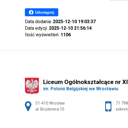
Udostępnij
Data dodania:
2025-12-10 19:03:37
Data edycji:
2025-12-10 21:56:14
Ilość wyświetleń:
1106
Liceum Ogólnokształcące nr X
im. Polonii Belgijskiej we Wrocławiu
Adres pocztowy:
51-410 Wrocław
71 798
al. Brücknera 10
sekret