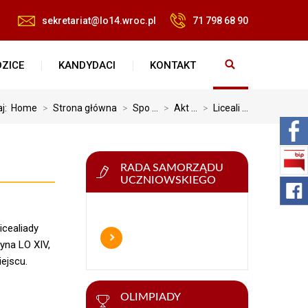
sekretariat@lo14.wroc.pl
71 798 68 90
ZICE
KANDYDACI
KONTAKT
aj:
Home
>
Strona główna
>
Spo ...
>
Akt ...
>
Liceali ...
RADA SAMORZĄDU
UCZNIOWSKIEGO
icealiady
yna LO XIV,
ejscu.
OLIMPIADY