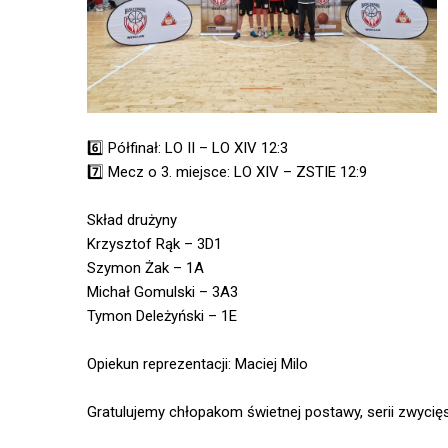
6️⃣ Półfinał: LO II – LO XIV 12:3
7️⃣ Mecz o 3. miejsce: LO XIV – ZSTIE 12:9
Skład drużyny
Krzysztof Rąk – 3D1
Szymon Żak – 1A
Michał Gomulski – 3A3
Tymon Deleżyński – 1E
Opiekun reprezentacji: Maciej Milo
Gratulujemy chłopakom świetnej postawy, serii zwycię