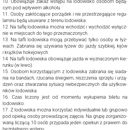
10. Obowiązuje za­kaz wstępu na lo­do­wi­sko oso­bom bę­dą­
cym pod wpły­wem alkoholu.
11. Osoby za­kłó­ca­jące po­rzą­dek i nie prze­strze­ga­jące re­gu­
la­minu będą usu­wane z te­renu lodowiska.
12. Na ta­flę lo­do­wi­ska można wcho­dzić i wy­cho­dzić wy­łącz­
nie w miej­scach do tego przeznaczonych.
13. Na ta­fli lo­do­wi­ska mogą prze­by­wać tylko osoby w łyż­
wach. Zabrania się uży­wa­nia ły­żew do jazdy szyb­kiej, ki­jów
i krąż­ków hokejowych.
14. Na ta­fli lo­do­wi­ska obo­wią­zuje jazda w wy­zna­czo­nym kie­
runku (w lewo).
15. Osobom ko­rzy­sta­ją­cym z lo­do­wi­ska za­bra­nia się sia­da­
nia na ban­dach, rzu­ca­nia śnie­giem, nisz­cze­nia sprzętu i urzą­
dzeń oraz stwa­rza­nia sy­tu­acji nie­bez­piecz­nych dla użyt­kow­
ni­ków lodowiska.
16. Czas li­czony jest od mo­mentu wy­ku­pie­nia bi­letu na
lodowisko.
17. Z lo­do­wi­ska można ko­rzy­stać in­dy­wi­du­al­nie lub gru­powo
pod opieką osoby pro­wa­dzą­cej za­ję­cia. Na grupę zor­ga­ni­zo­
waną li­czącą 10 osób przy­pada je­den opie­kun z pra­wem do
bez­płat­nego wstępu.