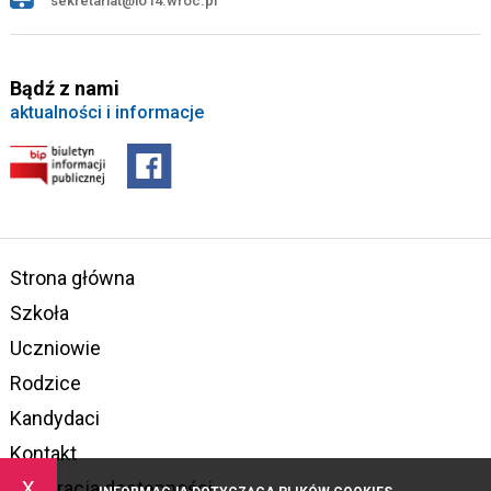
sekretariat@lo14.wroc.pl
Bądź z nami
aktualności i informacje
Strona główna
Szkoła
Uczniowie
Rodzice
Kandydaci
Kontakt
x
Deklaracja dostępności