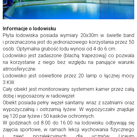
Informacje o lodowisku
Płyta lo­do­wi­ska po­siada wy­miary 20x30m w świe­tle band
i prze­zna­czona jest do jed­no­ra­zo­wego ko­rzy­sta­nia przez 50
osób. Optymalna gru­bość lodu wy­nosi od 4 do 6 cm.
Lodowisko jest za­da­szone (bla­chą tra­pe­zową) co po­zwala
na ko­rzy­sta­nie z niego bez względu na pa­nu­jące wa­runki
atmosferyczne.
Lodowisko jest oświe­tlone przez 20 lamp o łącz­nej mocy
3 KW.
Cały obiekt jest mo­ni­to­ro­wany sys­te­mem ka­mer przez całą
dobę i wy­po­sa­żony w radiowęzeł.
Obiekt po­siada pełny wę­zeł sa­ni­tarny wraz z szat­niami oraz
wy­po­ży­czal­nią i ostrzar­nią ły­żew. W wy­po­ży­czalni znaj­duje
się 120 par ły­żew i 50 ka­sków ochronnych.
W go­dzi­nach od 8.00 do 16.00 na lo­do­wi­sku od­by­wają się
za­ję­cia spor­towe, w ra­mach lek­cji wy­cho­wa­nia fi­zycz­nego
i za­jęć po­za­lek­cyj­nych, dla uczniów Liceum