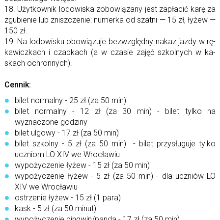
18. Użytkownik lo­do­wi­ska zo­bo­wią­zany jest za­pła­cić karę za
zgu­bie­nie lub znisz­cze­nie: nu­merka od szatni — 15 zł, ły­żew —
150 zł.
19. Na lo­do­wi­sku obo­wią­zuje bez­względny na­kaz jazdy w rę­
ka­wicz­kach i czap­kach (a w cza­sie za­jęć szkol­nych w ka­
skach ochronnych).
Cennik:
bilet normalny - 25 zł (za 50 min)
bilet normalny - 12 zł (za 30 min) - bilet tylko na
wyznaczone godziny
bilet ulgowy - 17 zł (za 50 min)
bilet szkolny - 5 zł (za 50 min) - bilet przysługuje tylko
uczniom LO XIV we Wrocławiu
wypożyczenie łyżew - 15 zł (za 50 min)
wypożyczenie łyżew - 5 zł (za 50 min) - dla uczniów LO
XIV we Wrocławiu
ostrzenie łyżew - 15 zł (1 para)
kask - 5 zł (za 50 minut)
wypożyczenie pingwin/panda - 17 zł (za 50 min)