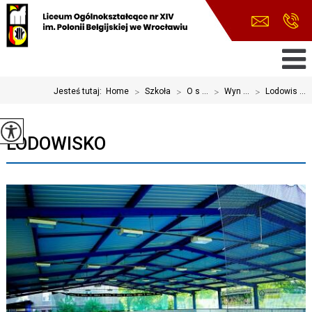
Jesteś tutaj:
Home
>
Szkoła
>
O s ...
>
Wyn ...
>
Lodowis ...
LODOWISKO