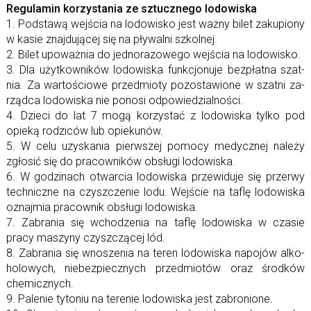
Regulamin ko­rzy­sta­nia ze sztucz­nego lodowiska
1. Podstawą wej­ścia na lo­do­wi­sko jest ważny bi­let za­ku­piony
w ka­sie znaj­du­ją­cej się na pły­walni szkolnej.
2. Bilet upo­waż­nia do jed­no­ra­zo­wego wej­ścia na lodowisko.
3. Dla użyt­kow­ni­ków lo­do­wi­ska funk­cjo­nuje bez­płatna szat­
nia. Za war­to­ściowe przed­mioty po­zo­sta­wione w szatni za­
rządca lo­do­wi­ska nie po­nosi odpowiedzialności.
4. Dzieci do lat 7 mogą ko­rzy­stać z lo­do­wi­ska tylko pod
opieką ro­dzi­ców lub opiekunów.
5. W celu uzy­ska­nia pierw­szej po­mocy me­dycz­nej na­leży
zgło­sić się do pra­cow­ni­ków ob­sługi lodowiska.
6. W go­dzi­nach otwar­cia lo­do­wi­ska prze­wi­duje się prze­rwy
tech­niczne na czysz­cze­nie lodu. Wejście na ta­flę lo­do­wi­ska
oznaj­mia pra­cow­nik ob­sługi lodowiska.
7. Zabrania się wcho­dze­nia na ta­flę lo­do­wi­ska w cza­sie
pracy ma­szyny czysz­czą­cej lód.
8. Zabrania się wno­sze­nia na te­ren lo­do­wi­ska na­po­jów al­ko­
ho­lo­wych, nie­bez­piecz­nych przed­mio­tów oraz środ­ków
chemicznych.
9. Palenie ty­to­niu na te­re­nie lo­do­wi­ska jest zabronione.