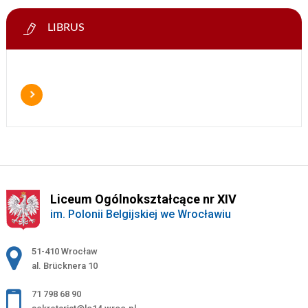
LIBRUS
Liceum Ogólnokształcące nr XIV
im. Polonii Belgijskiej we Wrocławiu
Adres pocztowy:
51-410 Wrocław
al. Brücknera 10
71 798 68 90