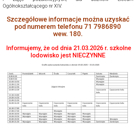
Ogólnokształcącego nr XIV.
Szczegółowe in­for­ma­cje można uzy­skać
pod nu­me­rem te­le­fonu 71 7986890
wew. 180.
Informujemy, że od dnia 21.03.2026 r. szkolne
lodowisko jest NIECZYNNE