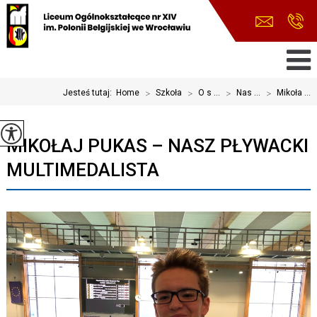
Jesteś tutaj:
Home
>
Szkoła
>
O s ...
>
Nas ...
>
Mikoła ...
MIKOŁAJ PUKAS – NASZ PŁYWACKI
MULTIMEDALISTA