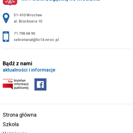
Adres pocztowy:
51-410 Wrocław
al. Brücknera 10
71 798 68 90
sekretariat@lo14.wroc.pl
Bądź z nami
aktualności i informacje
Strona główna
Szkoła