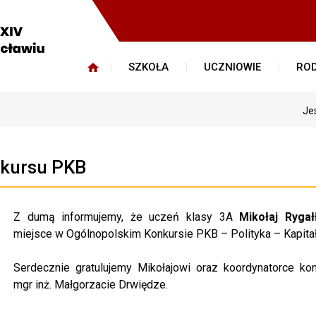
SZKOŁA
UCZNIOWIE
ROD
Je
nkursu PKB
Z dumą informujemy, że uczeń klasy 3A
Mikołaj Rygał
miejsce w Ogólnopolskim Konkursie PKB – Polityka – Kapitał
Serdecznie gratulujemy Mikołajowi oraz koordynatorce kon
mgr inż. Małgorzacie Drwiędze.