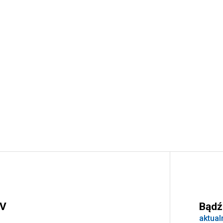
IV
Bądź
aktual