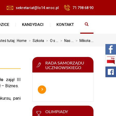
sekretariat@lo14.wroc.pl
71 798 68 90
ZICE
KANDYDACI
KONTAKT
steś tutaj:
Home
>
Szkoła
>
O s ...
>
Nas ...
>
Mikoła ...
RADA SAMORZĄDU
UCZNIOWSKIEGO
ło
zajął III
 – Biznes.
kursu, pani
OLIMPIADY