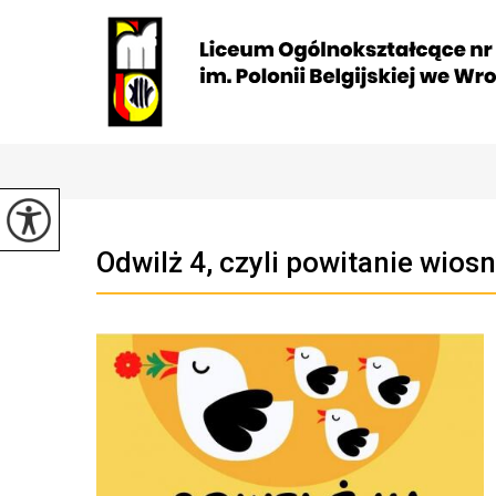
Odwilż 4, czyli powitanie wios