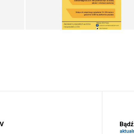
IV
Bądź
aktual