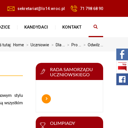
sekretariat@lo14.wroc.pl
71 798 68 90
ZICE
KANDYDACI
KONTAKT
ś tutaj:
Home
>
Uczniowie
>
Dla ...
>
Pro ...
>
Odwilż ...
RADA SAMORZĄDU
UCZNIOWSKIEGO
kowym stylu
są wszystkim
OLIMPIADY