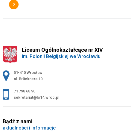
Liceum Ogólnokształcące nr XIV
im. Polonii Belgijskiej we Wrocławiu
Adres pocztowy:
51-410 Wrocław
al. Brücknera 10
71 798 68 90
sekretariat@lo14.wroc.pl
Bądź z nami
aktualności i informacje