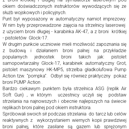
okiem doświadczonych instruktorów wywodzących się ze
służb wojskowych i policyjnych.
Punt był wyposażony w automatyczny namiot imprezowy.
W nim były przeprowadzone zajęcia na strzelnicy laserowej
z użyciem broni długiej - karabinka AK-47, a z broni krótkiej
- pistoletów Glock-17.
W drugim punkcie uczniowie mieli możliwość zapoznania się
z budową i działaniem broni palnej na przykładzie
popularnych jednostek broni takich jak: pistolet
samopowtarzalny Glock-17, karabinek automatyczny Grot,
pistolet maszynowy HK-MP5, strzelba gładkolufowa Pump
Action tzw. "pompka". Odbył się również praktyczny pokaz
broni PUMP Action .
Bardzo ciekawym punktem była strzelnica ASG (replik Air
Soft Gun) , w którym uczestnicy uczyli się podstaw
strzelania na najnowszych i obecnie najlepszych na świecie
replikach broni palnej pod okiem instruktora.
Spróbowali swoich sił podczas strzelania do tarcz lub celów
reaktywnych z wykorzystaniem wiernych kopii prawdziwej
broni palnej, które zasilane są gazem lub sprężonym