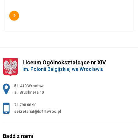
Liceum Ogólnokształcące nr XIV
im. Polonii Belgijskiej we Wrocławiu
Adres pocztowy:
51-410 Wrocław
al. Brücknera 10
71 798 68 90
sekretariat@lo14.wroc.pl
Bądź z nami