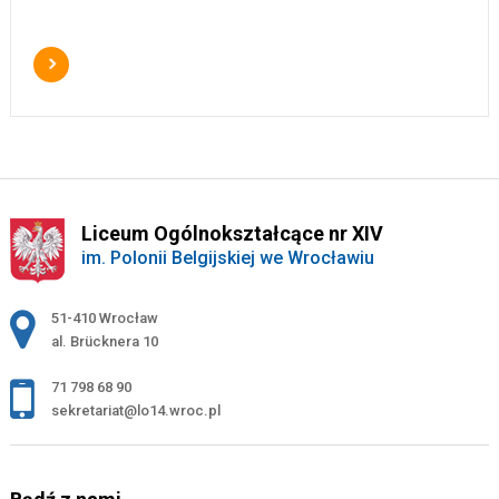
Liceum Ogólnokształcące nr XIV
im. Polonii Belgijskiej we Wrocławiu
Adres pocztowy:
51-410 Wrocław
al. Brücknera 10
71 798 68 90
sekretariat@lo14.wroc.pl