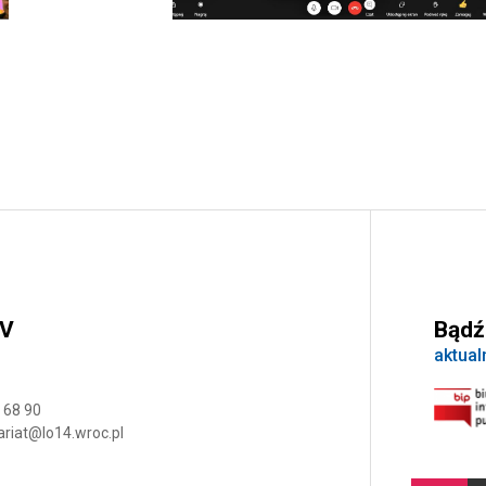
IV
Bądź
aktual
 68 90
ariat@lo14.wroc.pl