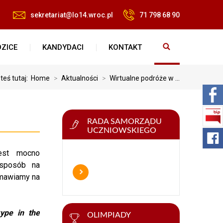
sekretariat@lo14.wroc.pl
71 798 68 90
ZICE
KANDYDACI
KONTAKT
teś tutaj:
Home
>
Aktualności
>
Wirtualne podróże w ...
RADA SAMORZĄDU
UCZNIOWSKIEGO
est mocno
 sposób na
ozmawiamy na
ype in the
OLIMPIADY