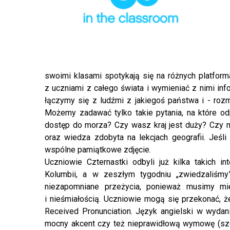
swoimi klasami spotykają się na różnych platf
z uczniami z całego świata i wymieniać z nimi inf
łączymy się z ludźmi z jakiegoś państwa i - rozm
Możemy zadawać tylko takie pytania, na które odp
dostęp do morza? Czy wasz kraj jest duży? Czy m
oraz wiedza zdobyta na lekcjach geografii. Jeś
wspólne pamiątkowe zdjęcie.
Uczniowie Czternastki odbyli już kilka takich in
Kolumbii, a w zeszłym tygodniu „zwiedzaliś
niezapomniane przeżycia, ponieważ musimy mie
i nieśmiałością. Uczniowie mogą się przekonać, ż
Received Pronunciation. Język angielski w wyda
mocny akcent czy też nieprawidłową wymowę (szc