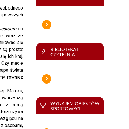
swobodnego
najnowszych
lassroom
do
nie wraz ze
nikować się
 są proste:
BIBLIOTEKA I
CZYTELNIA
ę ich kraj.
? Czy macie
mapa świata
imy również
ej, Maroku,
towarzyszą
WYNAJEM OBIEKTÓW
że z tremą
SPORTOWYCH
która używa
 względu na
 z osobami,