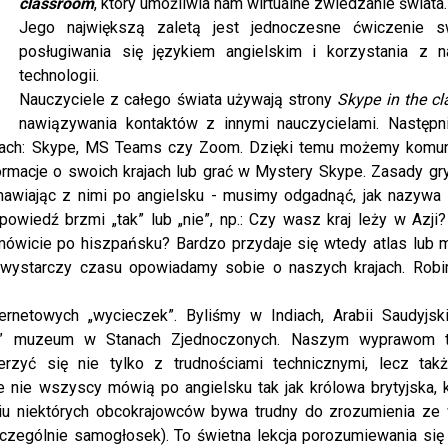
classroom
, który umożliwia nam wirtualne zwiedzanie świata.
Jego największą zaletą jest jednoczesne ćwiczenie 
posługiwania się językiem angielskim i korzystania z 
technologii.
Nauczyciele z całego świata używają strony
Skype in the c
nawiązywania kontaktów z innymi nauczycielami. Następ
ormach: Skype, MS Teams czy Zoom. Dzięki temu możemy komu
ormacje o swoich krajach lub grać w Mystery Skype. Zasady gry
awiając z nimi po angielsku - musimy odgadnąć, jak nazywa si
owiedź brzmi „tak” lub „nie”, np.: Czy wasz kraj leży w Azji
ówicie po hiszpańsku? Bardzo przydaje się wtedy atlas lub 
li wystarczy czasu opowiadamy sobie o naszych krajach. Rob
ternetowych „wycieczek”. Byliśmy w Indiach, Arabii Saudyjski
my” muzeum w Stanach Zjednoczonych. Naszym wyprawom 
rzyć się nie tylko z trudnościami technicznymi, lecz tak
e nie wszyscy mówią po angielsku tak jak królowa brytyjska, 
niu niektórych obcokrajowców bywa trudny do zrozumienia ze
zególnie samogłosek). To świetna lekcja porozumiewania się