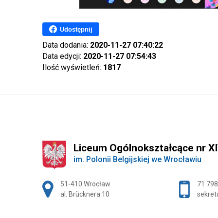
Udostępnij
Data dodania:
2020-11-27 07:40:22
Data edycji:
2020-11-27 07:54:43
Ilość wyświetleń:
1817
Liceum Ogólnokształcące nr X
im. Polonii Belgijskiej we Wrocławiu
Adres pocztowy:
51-410 Wrocław
71 798
al. Brücknera 10
sekret