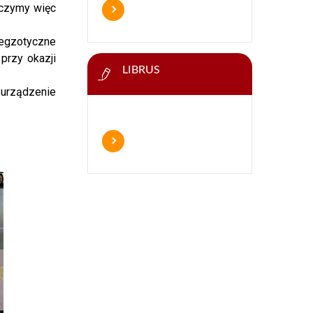
iczymy więc
 egzotyczne
 przy okazji
LIBRUS
urządzenie