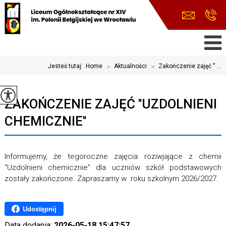
Jesteś tutaj:
Home
>
Aktualności
>
Zakończenie zajęć '' ...
ZAKOŃCZENIE ZAJĘĆ ''UZDOLNIENI
CHEMICZNIE''
Informujemy, że tegoroczne zajęcia roziwjające z chemii
"Uzdolnieni chemicznie" dla uczniów szkół podstawowych
zostały zakończone. Zapraszamy w roku szkolnym 2026/2027.
Udostępnij
Data dodania:
2026-05-18 15:47:57