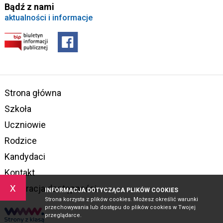
Bądź z nami
aktualności i informacje
Strona główna
Szkoła
Uczniowie
Rodzice
Kandydaci
Kontakt
x
Deklaracja dostępności
INFORMACJA DOTYCZĄCA PLIKÓW COOKIES
Strona korzysta z plików cookies. Możesz określić warunki
przechowywania lub dostępu do plików cookies w Twojej
przeglądarce.