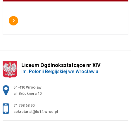
Liceum Ogólnokształcące nr XIV
im. Polonii Belgijskiej we Wrocławiu
Adres pocztowy:
51-410 Wrocław
al. Brücknera 10
71 798 68 90
sekretariat@lo14.wroc.pl